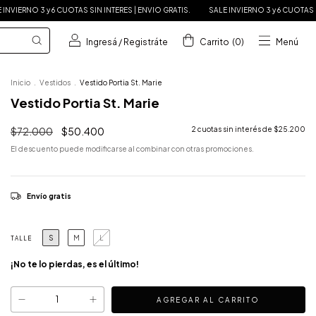
OTAS SIN INTERES | ENVIO GRATIS.
SALE INVIERNO 3 y 6 CUOTAS SIN INTERES | ENVI
Ingresá
/
Registráte
Carrito
(
0
)
Menú
Inicio
.
Vestidos
.
Vestido Portia St. Marie
Vestido Portia St. Marie
$72.000
$50.400
2
cuotas sin interés de
$25.200
El descuento puede modificarse al combinar con otras promociones.
Envío gratis
S
M
L
TALLE
¡No te lo pierdas, es el último!