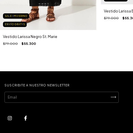
Vestido Larissa 
SALE IMVIERNO
$79.000
$55.3
ENVÍO GRATIS
Vestido Larissa Negro St. Marie
$79.000
$55.300
SUSCRIBITE A NUESTRO NEWSLETTER