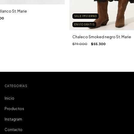
Blanco St. Marie
SALE IMVIERNO
00
ENVÍO GRATIS
Chaleco Smoked negro St. Marie
$79.000
$55.300
CATEGORÍAS
Inicio
Productos
Instagram
Contacto