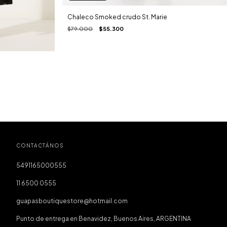
Chaleco Smoked crudo St. Marie
$79.000
$55.300
CONTACTÁNOS
5491165000555
11 6500 0555
guapasboutiquestore@hotmail.com
Punto de entrega en Benavidez, Buenos Aires, ARGENTINA