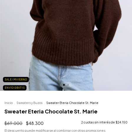
SALE IMVIERNO
ENVÍO GRATIS
Inicio
.
Sweaters y Buzos
.
Sweater Eteria Chocolate St. Marie
Sweater Eteria Chocolate St. Marie
$69.000
$48.300
2
cuotas sin interés de
$24.150
El descuento puede modificarse al combinar con otras promociones.