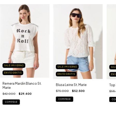
SALE IMVIERNO
SALE IMVIERNO
SAL
ENVÍO GRATIS
ENVÍO GRATIS
ENV
Remera Mardin Blanco St.
Blusa Leine St. Marie
Top 
Marie
$75.000
$52.500
$58
$42.000
$29.400
COMPRAR
CO
COMPRAR