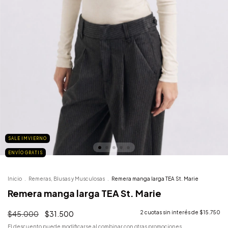
SALE IMVIERNO
ENVÍO GRATIS
Inicio
.
Remeras, Blusas y Musculosas
.
Remera manga larga TEA St. Marie
Remera manga larga TEA St. Marie
$45.000
$31.500
2
cuotas sin interés de
$15.750
El descuento puede modificarse al combinar con otras promociones.