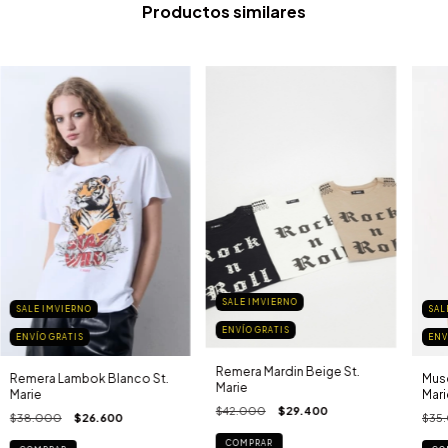
Productos similares
SALE IMVIERNO
SAL
SALE IMVIERNO
ENVÍO GRATIS
ENV
ENVÍO GRATIS
Remera Mardin Beige St.
Musc
Remera Lambok Blanco St.
Marie
Mari
Marie
$42.000
$29.400
$35
$38.000
$26.600
COMPRAR