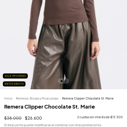
SALE IMVIERNO
ENVÍO GRATIS
Inicio
.
Remeras, Blusas y Musculosas
.
Remera Clipper Chocolate St. Marie
Remera Clipper Chocolate St. Marie
$38.000
$26.600
2
cuotas sin interés de
$13.300
El descuento puede modificarse al combinar con otras promociones.