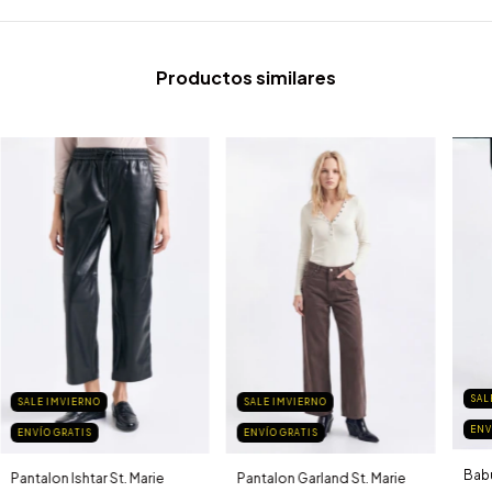
Productos similares
SAL
SALE IMVIERNO
SALE IMVIERNO
ENV
ENVÍO GRATIS
ENVÍO GRATIS
Babu
Pantalon Ishtar St. Marie
Pantalon Garland St. Marie