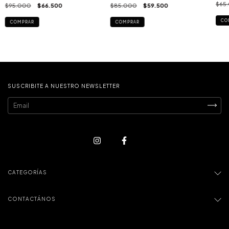
$65
$95.000
$66.500
$85.000
$59.500
CO
COMPRAR
COMPRAR
SUSCRIBITE A NUESTRO NEWSLETTER
CATEGORÍAS
CONTACTÁNOS