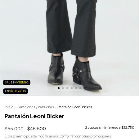
SALE IMVIERNO
ENVÍO GRATIS
Inicio
.
Pantalones y Babuchas
.
Pantalón Leoni Bicker
Pantalón Leoni Bicker
$65.000
$45.500
2
cuotas sin interés de
$22.750
El descuento puede modificarse al combinar con otras promociones.