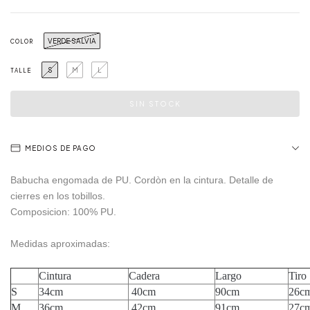
VERDE SALVIA
COLOR
S
M
L
TALLE
MEDIOS DE PAGO
Babucha engomada de PU. Cordòn en la cintura. Detalle de
cierres en los tobillos.
Composicion: 100% PU.
Medidas aproximadas:
Cintura
Cadera
Largo
Tiro
S
34cm
40cm
90cm
26c
M
36cm
42cm
91cm
27c