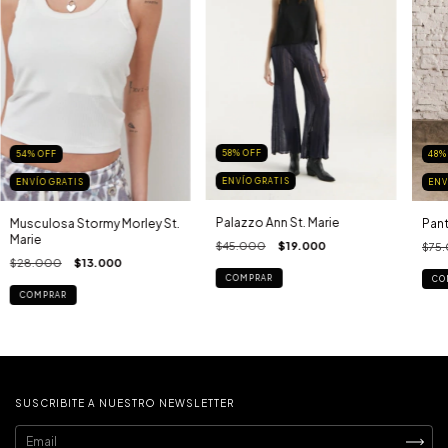
58
%
OFF
48
54
%
OFF
ENVÍO GRATIS
ENV
ENVÍO GRATIS
Palazzo Ann St. Marie
Pant
Musculosa Stormy Morley St.
Marie
$45.000
$19.000
$75
$28.000
$13.000
COMPRAR
CO
COMPRAR
SUSCRIBITE A NUESTRO NEWSLETTER